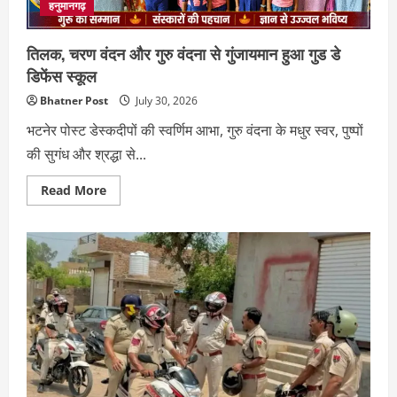
सौंपा
हनुमानगढ़
ज्ञापन
तिलक, चरण वंदन और गुरु वंदना से गुंजायमान हुआ गुड डे
डिफेंस स्कूल
Bhatner Post
July 30, 2026
भटनेर पोस्ट डेस्कदीपों की स्वर्णिम आभा, गुरु वंदना के मधुर स्वर, पुष्पों
की सुगंध और श्रद्धा से...
Read
Read More
more
about
तिलक,
चरण
वंदन
और
गुरु
वंदना
से
गुंजायमान
हुआ
गुड
डे
डिफेंस
स्कूल