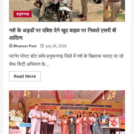
हनुमानगढ़
नशे के अड्डों पर दबिश देने खुद बाइक पर निकले एसपी बी
आदित्य
Bhatner Post
July 26, 2026
भटनेर पोस्ट डॉट कॉम हनुमानगढ़ जिले में नशे के खिलाफ चलाए जा रहे
सेफ सिटी अभियान के...
Read
Read More
more
about
नशे
के
अड्डों
पर
दबिश
देने
खुद
बाइक
पर
निकले
एसपी