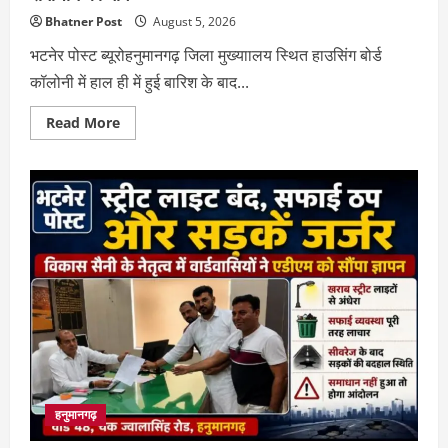
Bhatner Post
August 5, 2026
भटनेर पोस्ट ब्यूरोहनुमानगढ़ जिला मुख्याालय स्थित हाउसिंग बोर्ड
कॉलोनी में हाल ही में हुई बारिश के बाद...
Read
Read More
more
about
हाउसिंग
बोर्ड
में
जलभराव
पर
फूटा
लोगों
का
गुस्सा,
स्थायी
समाधान
की
मांग
हनुमानगढ़