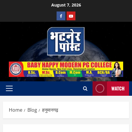
Skip
August 7, 2026
to
Facebook
Youtube
content
WATCH
Primary
Menu
Home
Blog
हनुमानगढ़