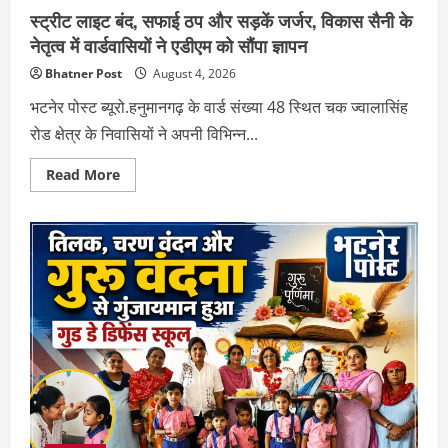
स्ट्रीट लाइट बंद, सफाई ठप और सड़कें जर्जर, विकास सैनी के
नेतृत्व में वार्डवासियों ने एडीएम को सौंपा ज्ञापन
Bhatner Post
August 4, 2026
भटनेर पोस्ट ब्यूरो.हनुमानगढ़ के वार्ड संख्या 48 स्थित चक ज्वालासिंह
रोड क्षेत्र के निवासियों ने अपनी विभिन्न...
Read
Read More
more
about
स्ट्रीट
लाइट
बंद,
सफाई
ठप
और
सड़कें
जर्जर,
विकास
सैनी
के
नेतृत्व
में
वार्डवासियों
ने
एडीएम
को