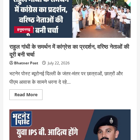
जुलाई
को
सेंट्रल
पार्क
में
जुटने
का
हनुमानगढ़
एलान
राहुल गांधी के समर्थन में कांग्रेस का प्रदर्शन, वरिष्ठ नेताओं की
दूरी बनी चर्चा
Bhatner Post
July 22, 2026
भटनेर पोस्ट ब्यूरोनई दिल्ली के जंतर-मंतर पर छात्राओं, छात्रों और
पीएम आवास के सामने धरना दे रहे...
Read
Read More
more
about
राहुल
गांधी
के
समर्थन
में
कांग्रेस
का
प्रदर्शन,