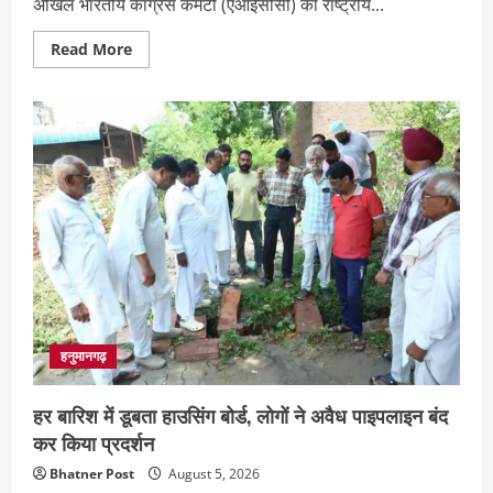
अखिल भारतीय कांग्रेस कमेटी (एआईसीसी) का राष्ट्रीय...
Read
Read More
more
about
पूर्व
विधायक
जगदीश
जांगिड़
के
कांग्रेस
राष्ट्रीय
सचिव
बनने
पर
कांग्रेस
कार्यकर्ताओं
ने
बांटी
मिठाइयां
हनुमानगढ़
हर बारिश में डूबता हाउसिंग बोर्ड, लोगों ने अवैध पाइपलाइन बंद
कर किया प्रदर्शन
Bhatner Post
August 5, 2026