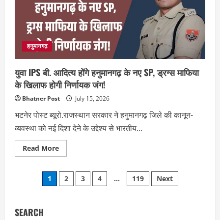
वरिष्ठ
नेताओं
की
दूरी
बनी
चर्चा
हनुमानगढ़
युवा IPS बी. आदित्य होंगे हनुमानगढ़ के नए SP, ड्रग्स माफिया
के खिलाफ होगी निर्णायक जंग!
Bhatner Post
July 15, 2026
भटनेर पोस्ट ब्यूरो.राजस्थान सरकार ने हनुमानगढ़ जिले की कानून-
व्यवस्था को नई दिशा देने के उद्देश्य से भारतीय...
Read
Read More
more
about
युवा
Posts
IPS
1
2
3
4
…
119
Next
बी.
आदित्य
pagination
होंगे
हनुमानगढ़
के
SEARCH
नए