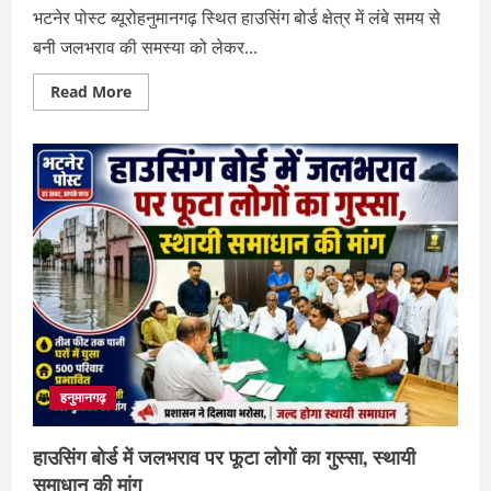
भटनेर पोस्ट ब्यूरोहनुमानगढ़ स्थित हाउसिंग बोर्ड क्षेत्र में लंबे समय से
बनी जलभराव की समस्या को लेकर...
Read
Read More
more
about
हर
बारिश
में
डूबता
हाउसिंग
बोर्ड,
लोगों
ने
अवैध
पाइपलाइन
बंद
कर
किया
प्रदर्शन
हनुमानगढ़
हाउसिंग बोर्ड में जलभराव पर फूटा लोगों का गुस्सा, स्थायी
समाधान की मांग