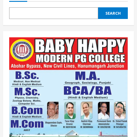
SP,
ड्रग्स
माफिया
SEARCH
के
खिलाफ
होगी
निर्णायक
जंग!