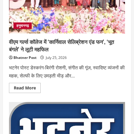
बी
आदित्य
हनुमानगढ़
वीएम गर्ल्स कॉलेज में ‘कार्निवाल सेलिब्रेशन एंड फन’, ‘भूत
बंगले’ ने लूटी महफिल
Bhatner Post
July 25, 2026
भटनेर पोस्ट डेस्करंग-बिरंगी रोशनी, संगीत की गूंज, स्वादिष्ट व्यंजनों की
महक, सेल्फी के लिए उमड़ती भीड़ और...
Read
Read More
more
about
वीएम
गर्ल्स
कॉलेज
में
‘कार्निवाल
सेलिब्रेशन
एंड
फन’,
‘भूत