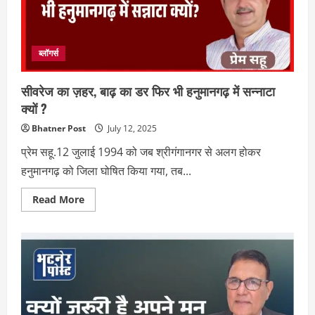
ब्लॉगर्स
सीवरेज का ज़हर, बाढ़ का डर फिर भी हनुमानगढ़ में सन्नाटा
क्यों ?
Bhatner Post
July 12, 2025
प्रेम सहू.12 जुलाई 1994 को जब श्रीगंगानगर से अलग होकर
हनुमानगढ़ को जिला घोषित किया गया, तब...
Read
Read More
more
about
सीवरेज
का
ज़हर,
बाढ़
का
डर
फिर
भी
हनुमानगढ़