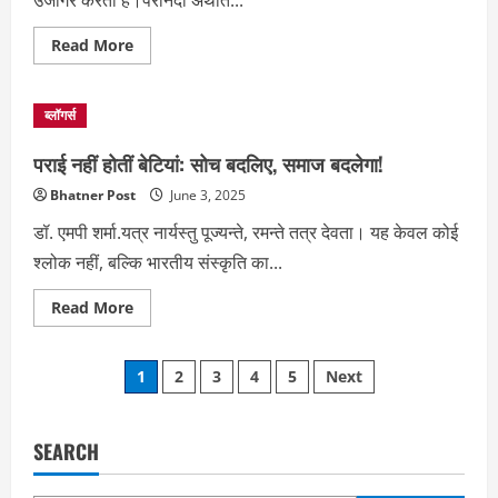
उजागर करता है।परनिंदा अर्थात...
Read
Read More
more
about
आपके
जीवन
ब्लॉगर्स
में
भी
हैं
पराई नहीं होतीं बेटियां: सोच बदलिए, समाज बदलेगा!
‘चुगलखोर’
Bhatner Post
June 3, 2025
डॉ. एमपी शर्मा.यत्र नार्यस्तु पूज्यन्ते, रमन्ते तत्र देवता। यह केवल कोई
श्लोक नहीं, बल्कि भारतीय संस्कृति का...
Read
Read More
more
about
पराई
Posts
नहीं
1
2
3
4
5
Next
होतीं
बेटियां:
pagination
सोच
बदलिए,
समाज
SEARCH
बदलेगा!