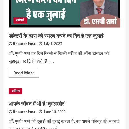
ब्लॉगर्स
डॉक्टरों के ऋण को स्मरण करने का दिन है एक जुलाई
Bhatner Post
July 1, 2025
डॉ. एमपी शर्मा.हर दिन किसी न किसी मरीज की साँस डॉक्टर की
सूझबूझ पर टिकी होती है।...
Read
Read More
more
about
डॉक्टरों
के
ब्लॉगर्स
ऋण
को
स्मरण
आपके जीवन में भी हैं ‘चुगलखोर’
करने
का
Bhatner Post
June 16, 2025
दिन
है
डॉ. एमपी शर्मा.जो दूसरों की बुराई करता है, वह अपने चरित्र की सच्चाई
एक
जुलाई