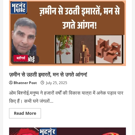
बैठे
उच्च
शिक्षा:
तकनीक
ने
बदली
पढ़ाई
की
परिभाषा
ब्लॉगर्स
ज़मीन से उठती इमारतें, मन से उगते आंगन!
Bhatner Post
July 25, 2025
ओम बिश्नोई.मनुष्य ने हजारों वर्षों की विकास यात्रा में अनेक पड़ाव पार
किए हैं। कभी घने जंगलों...
Read
Read More
more
about
ज़मीन
से
उठती