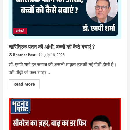
स्वतंत्रता
संग्राम
का
आगाज
ब्लॉगर्स
चारित्रिक पतन की आंधी, बच्चों को कैसे बचाएं ?
Bhatner Post
July 16, 2025
डॉ. एमपी शर्मा.हर समाज की असली ताक़त उसकी नई पीढ़ी होती है।
वही पीढ़ी जो कल राष्ट्र...
Read
Read More
more
about
चारित्रिक
पतन
की
आंधी,
बच्चों
को
कैसे
बचाएं
?