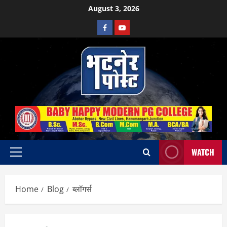
Skip
August 3, 2026
to
Facebook
Youtube
content
WATCH
Primary
Menu
Home
Blog
ब्लॉगर्स