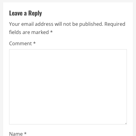
u
Leave a Reply
e
Your email address will not be published.
Required
R
fields are marked
*
e
Comment
*
a
d
i
n
g
Name
*