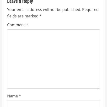
Leave a Reply
e
Your email address will not be published.
Required
R
fields are marked
*
e
Comment
*
a
d
i
n
g
Name
*