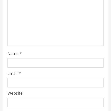
d
i
n
g
Name
*
Email
*
Website