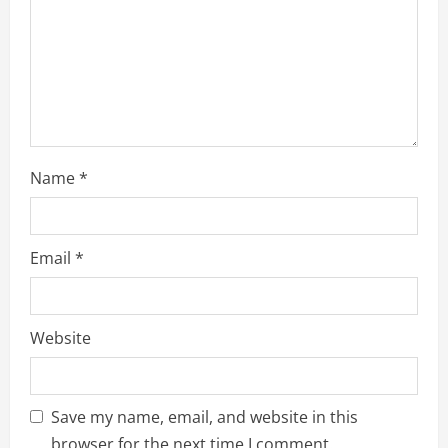
i
n
g
Name
*
Email
*
Website
Save my name, email, and website in this
browser for the next time I comment.