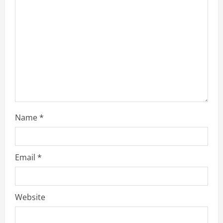
d
i
n
g
Name
*
Email
*
Website