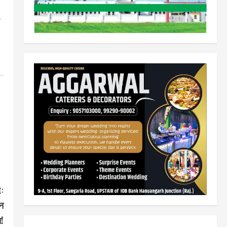
:
शन
न!