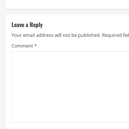
n
t
Leave a Reply
i
Your email address will not be published.
Required fi
n
Comment
*
u
e
R
e
a
d
i