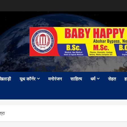
खिलाड़ी
यूथ कॉर्नर
मनोरंजन
साहित्य
धर्म
सेहत
ह
्रा