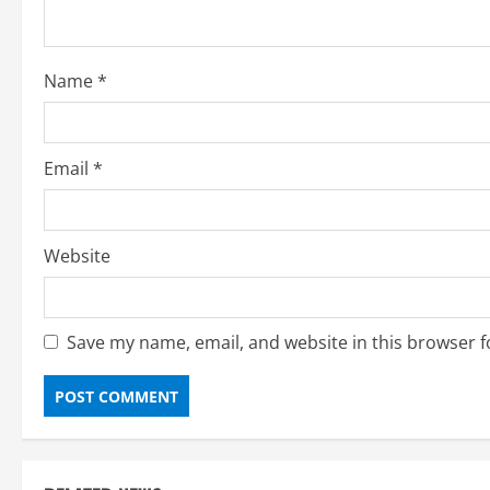
d
i
Name
*
n
g
Email
*
Website
Save my name, email, and website in this browser f