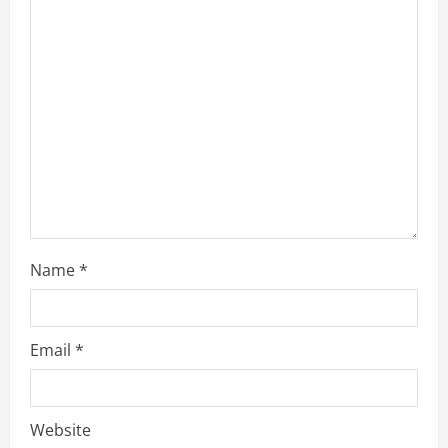
e
a
d
i
n
g
Name
*
Email
*
Website