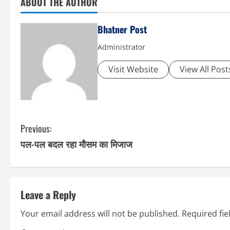
ABOUT THE AUTHOR
Bhatner Post
Administrator
Visit Website
View All Post
C
Previous:
पल-पल बदल रहा मौसम का मिजाज
o
n
t
Leave a Reply
i
Your email address will not be published.
Required fi