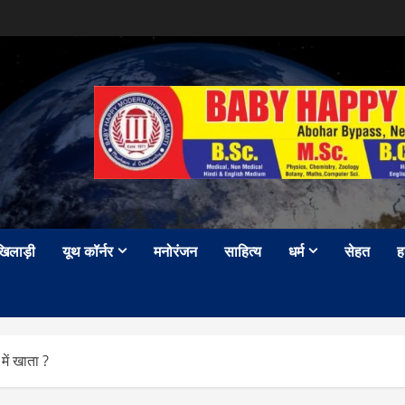
खिलाड़ी
यूथ कॉर्नर
मनोरंजन
साहित्य
धर्म
सेहत
ह
ें खाता ?