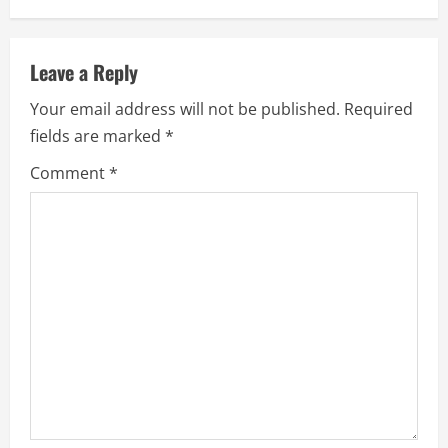
n
u
Leave a Reply
Your email address will not be published.
Required
e
fields are marked
*
R
Comment
*
e
a
d
i
n
g