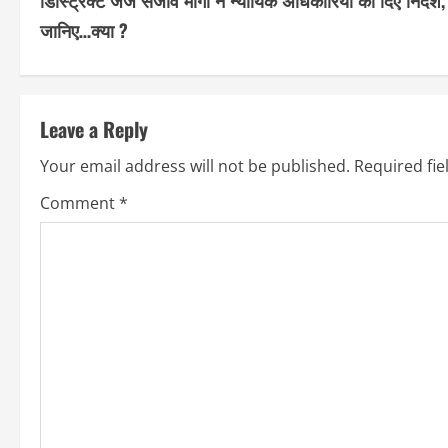
o
जानिए…क्या ?
n
t
Leave a Reply
i
Your email address will not be published.
Required fi
n
Comment
*
u
e
R
e
a
d