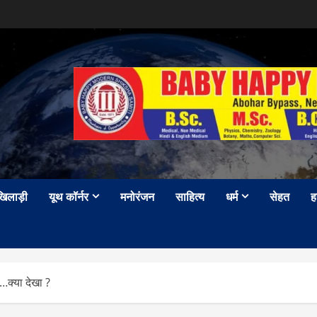
खिलाड़ी
यूथ कॉर्नर
मनोरंजन
साहित्य
धर्म
सेहत
ह
ए…क्या देखा ?