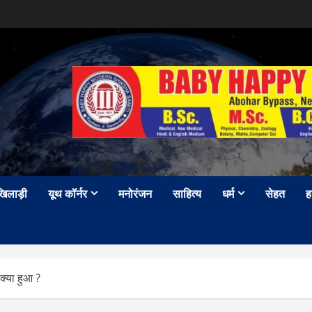
खिलाड़ी
यूथ कॉर्नर
मनोरंजन
साहित्य
धर्म
सेहत
ह
 क्या हुआ ?