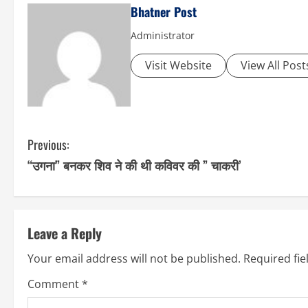
Bhatner Post
Administrator
Visit Website
View All Post
C
Previous:
“उगना” बनकर शिव ने की थी कविवर की ” चाकरी’
o
n
t
Leave a Reply
i
Your email address will not be published.
Required fi
n
Comment
*