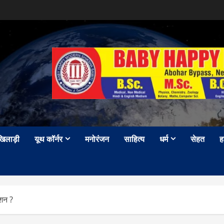
खिलाड़ी
यूथ कॉर्नर
मनोरंजन
साहित्य
धर्म
सेहत
ह
ेशन ?