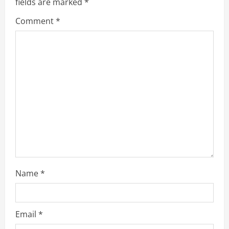
fields are marked
*
R
Comment
*
e
a
d
i
n
g
Name
*
Email
*