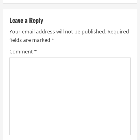
n
u
Leave a Reply
Your email address will not be published.
Required
e
fields are marked
*
R
Comment
*
e
a
d
i
n
g