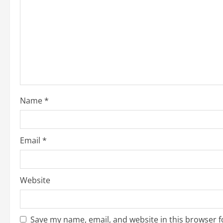
R
e
a
d
i
Name
*
n
g
Email
*
Website
Save my name, email, and website in this browser f