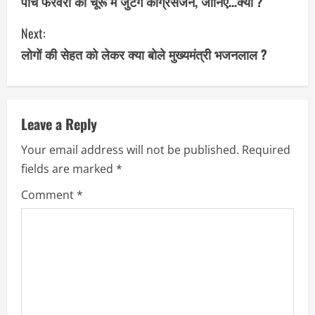
o
पांच फरवरी को चूरू में जुटेंगे कांग्रेसजन, जानिए…क्यों ?
n
Next:
लोगों की सेहत को लेकर क्या बोले मुख्यमंत्री भजनलाल ?
t
i
n
Leave a Reply
u
Your email address will not be published.
Required
fields are marked
*
e
Comment
*
R
e
a
d