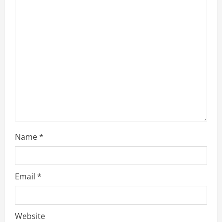
a
d
i
n
g
Name
*
Email
*
Website