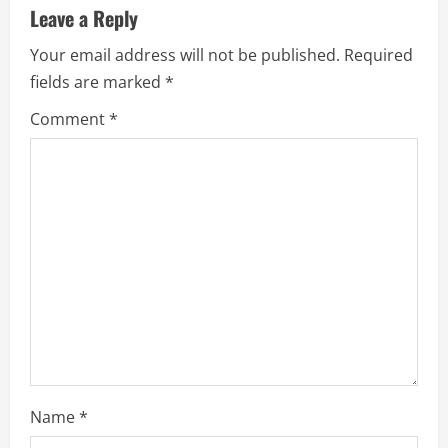
u
Leave a Reply
Your email address will not be published.
Required
e
fields are marked
*
R
Comment
*
e
a
d
i
n
g
Name
*