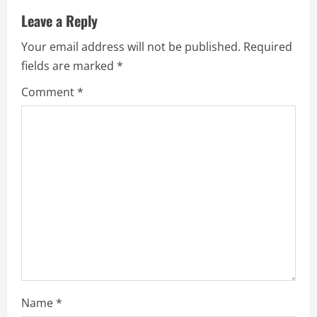
u
Leave a Reply
Your email address will not be published.
Required
e
fields are marked
*
R
Comment
*
e
a
d
i
n
g
Name
*