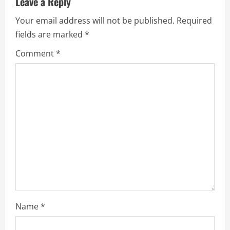
u
Leave a Reply
Your email address will not be published.
Required
e
fields are marked
*
R
Comment
*
e
a
d
i
n
g
Name
*