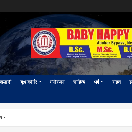
खिलाड़ी
यूथ कॉर्नर
मनोरंजन
साहित्य
धर्म
सेहत
ह
ान ?