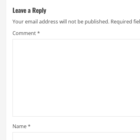
t
Leave a Reply
i
Your email address will not be published.
Required fi
n
Comment
*
u
e
R
e
a
d
i
Name
*