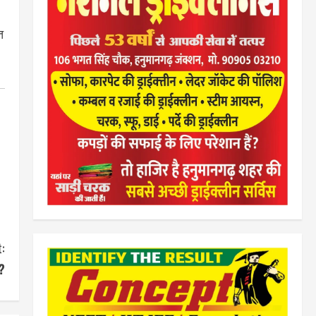
त
:
?