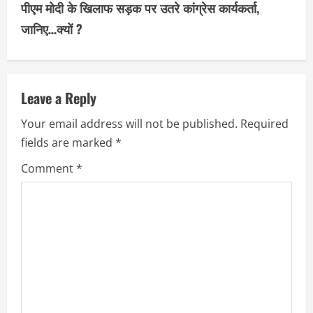
पीएम मोदी के खिलाफ सड़क पर उतरे कांग्रेस कार्यकर्ता,
t
जानिए…क्यों ?
i
n
u
Leave a Reply
Your email address will not be published.
Required
e
fields are marked
*
R
Comment
*
e
a
d
i
n