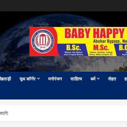
खिलाड़ी
यूथ कॉर्नर
मनोरंजन
साहित्य
धर्म
सेहत
ह
एंगे!