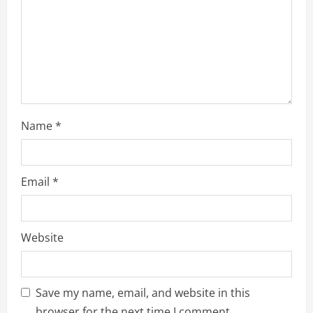
i
n
g
Name
*
Email
*
Website
Save my name, email, and website in this
browser for the next time I comment.